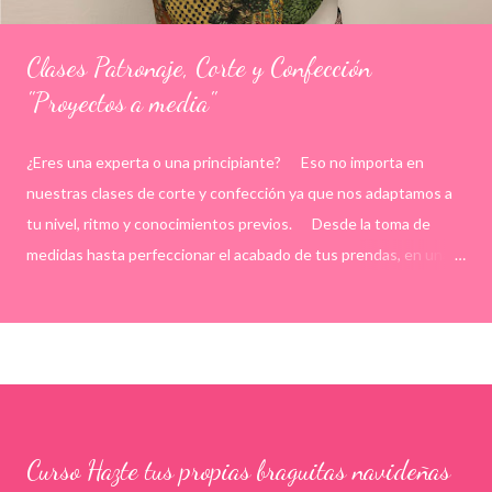
Clases Patronaje, Corte y Confección
"Proyectos a media"
¿Eres una experta o una principiante? Eso no importa en
nuestras clases de corte y confección ya que nos adaptamos a
tu nivel, ritmo y conocimientos previos. Desde la toma de
medidas hasta perfeccionar el acabado de tus prendas, en una
clases dinámicas, en grupos reducidos de un máximo de 4
alumnas con una profesora calificada que te guiará en todo
momento. Además de ofrecer a las alumnas máquinas de coser y
remalladora con las que poder trabajar en nuestro aula.
DESCRIPCIÓN: Consigue todos los conocimientos que te
interesan en costura, desarrollando patrones femeninos,
Curso Hazte tus propias braguitas navideñas
masculino o infantiles a través de proyectos propios de tu